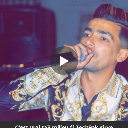
.
C'est vrai ta3 milieu fi 3ech9ak sirye
(feat. Cheb dani)
You're all set!
07:41
C'est vrai ta3 milieu fi 3ech9ak sirye (feat. Cheb dani)
C'est vrai ta3 milieu fi 3ech9ak sirye