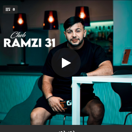
.
8
سبابي العشق العيان
You're all set!
04:53
سبابي العشق العيان
07:55
دور دور
09:29
العشق واعر
08:19
صاي الطبسي نحط
06:14
رقديني على صدرك
04:08
عندي جوندارم
04:34
خليني نحكيلك
06:51
جيبولي خبارها (feat. Cheba Hajouba)
دور دور