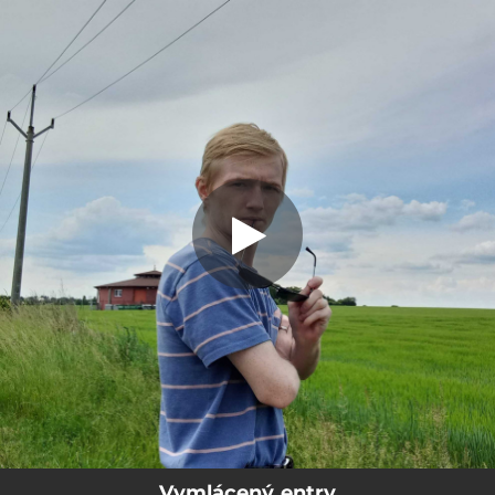
.
Vymlácený entry
You're all set!
03:31
Vymlácený entry
Vymlácený entry