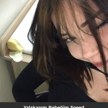
.
You're all set!
Yalakanım Bebeğim Speed